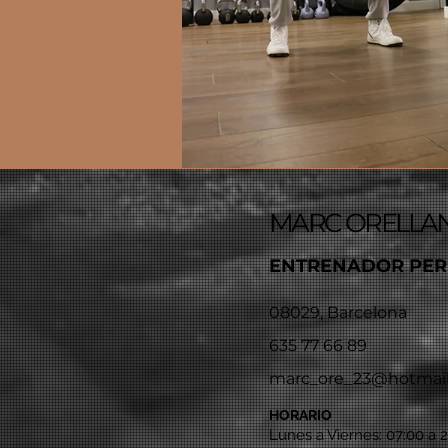
MARC ORELLA
ENTRENADOR PE
08029, Barcelona
635 77 66 89
marc_ore_23@hotmai
HORARIO
Lunes a Viernes: 07:00 a 2