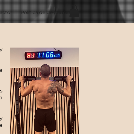
acto
Política de devoluciones
y
a
s
a
y
a