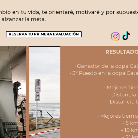
mbio en tu vida, te orientaré, motivaré y por supuest
 alzanzar la meta.
RESERVA TU PRIMERA EVALUACIÓN
RESULTADO
· Ganador de la copa Ca
· 3º Puesto en la copa Cat
· Mejores tie
- Distancia 
- Distancia 
· Mejores tiemp
- 5 km
- 10 km
- 21 k