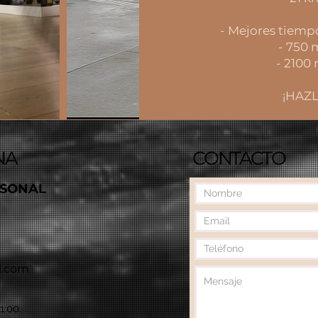
- Mejores tiemp
- 750 m
- 2100 
¡HAZL
NA
CONTACTO
RSONAL
l.com
1:00.