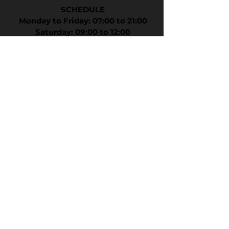
SCHEDULE
Monday to Friday: 07:00 to 21:00
Saturday: 09:00 to 12:00
CONTACT
Send