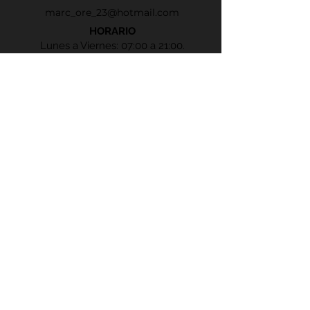
marc_ore_23@hotmail.com
HORARIO
Lunes a Viernes: 07:00 a 21:00.
Sábado: 09:00 a 12:00
CONTACTO